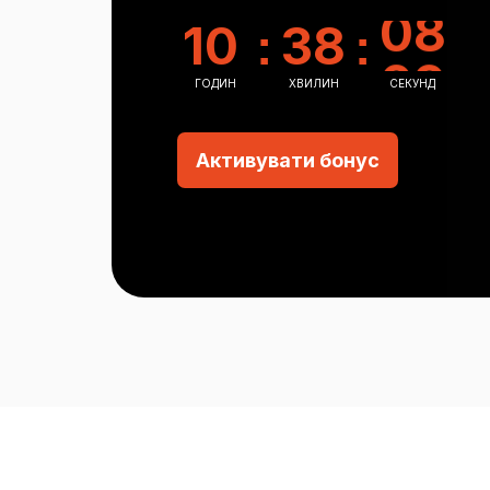
07
10
38
:
:
08
11
39
ГОДИН
ХВИЛИН
СЕКУНД
09
12
40
Активувати бонус
10
13
41
11
14
42
12
15
43
13
16
44
14
17
45
15
18
46