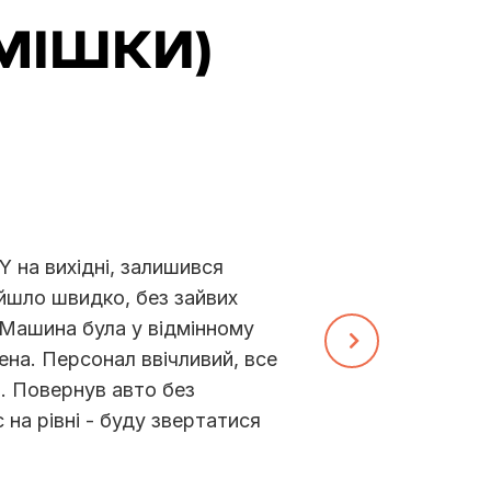
СМІШКИ)
ІГОР
Орендував машину в DRIVECITY на три дні, 
задоволений! Все чітко: швидке оформлення, 
авто в хорошому стані. Окреме спасибі за д
персонал, який допоміг вибрати оптимальний 
рекомендувати!