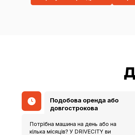
08
09
10
11
12
13
Д
14
15
Подобова оренда або
16
довгострокова
17
Потрібна машина на день або на
кілька місяців? У DRIVECITY ви