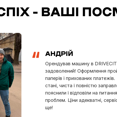
ПІХ - ВАШІ ПО
ся
вих
нному
ий, все
татися