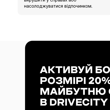
00
28
насолоджуватися відпочинком.
01
29
02
30
00
03
31
01
04
32
02
05
33
АКТИВУЙ БО
03
06
34
РОЗМІРІ 20
04
07
35
МАЙБУТНЮ 
05
08
36
В DRIVECITY
06
09
37