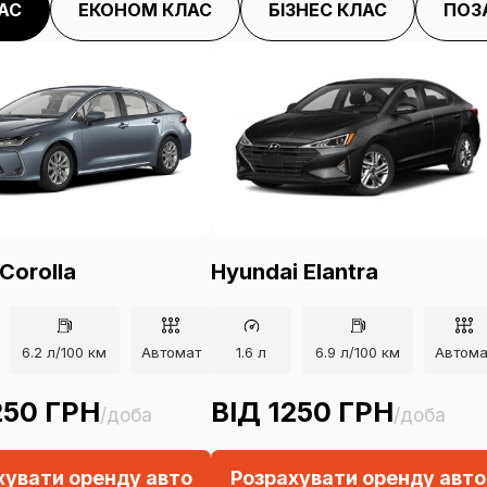
АС
ЕКОНОМ КЛАС
БІЗНЕС КЛАС
ПОЗ
Corolla
Hyundai Elantra
6.2 л/100 км
Автомат
1.6 л
6.9 л/100 км
Автома
250 ГРН
ВІД 1250 ГРН
/доба
/доба
хувати оренду авто
Розрахувати оренду авто