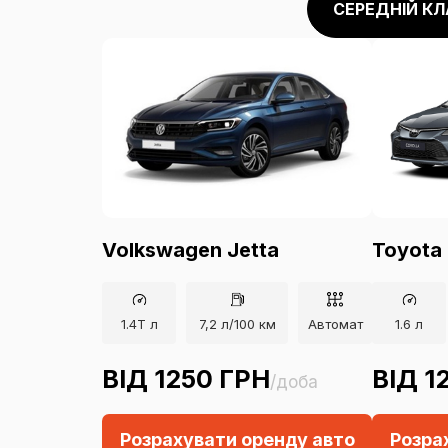
СЕРЕДНІЙ КЛ
00
01
02
03
Volkswagen Jetta
Toyota 
05
04
1.4T л
7,2 л/100 км
Автомат
1.6 л
06
ВІД 1250 ГРН
ВІД 1
/доба
07
Розрахувати оренду авто
Розра